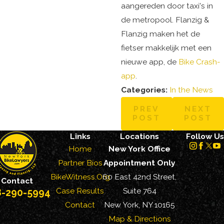
aangereden door taxi's in
de metropool. Flanzig &
Flanzig maken het de
fietser makkelijk met een
nieuwe app, de
Bike Crash-
app
.
Categories:
In the News
PREV
NEXT
POST
POST
Links
Locations
Follow Us
Home
New York Office
Partner Bios
Appointment Only
BikeWitness.Org
60 East 42nd Street,
Contact
Case Results
Suite 764
8-290-5994
Contact
New York, NY 10165
Map & Directions